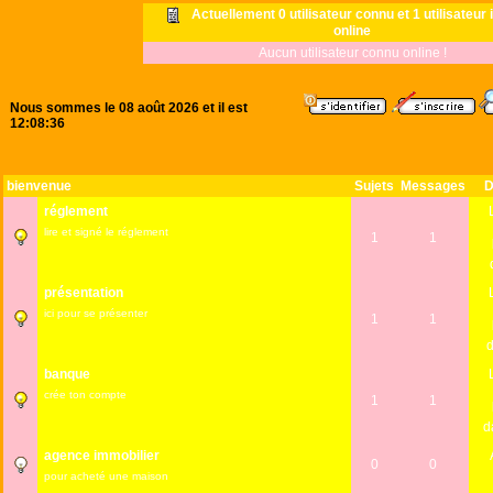
Actuellement 0 utilisateur connu et 1 utilisateur
online
Aucun utilisateur connu online !
Nous sommes le 08 août 2026 et il est
12:08:36
bienvenue
Sujets
Messages
D
réglement
lire et signé le réglement
1
1
présentation
ici pour se présenter
1
1
banque
crée ton compte
1
1
d
agence immobilier
0
0
pour acheté une maison